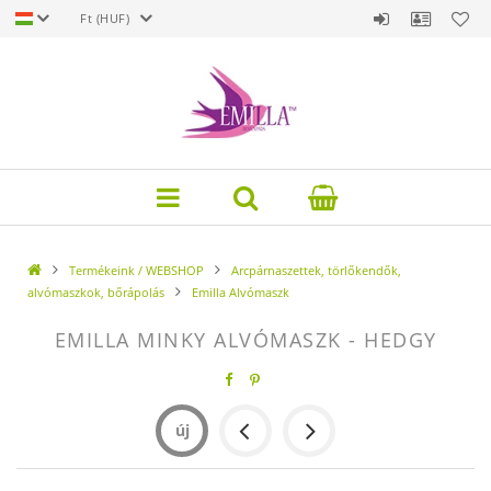
Ft (HUF)
Termékeink / WEBSHOP
Arcpárnaszettek, törlőkendők,
alvómaszkok, bőrápolás
Emilla Alvómaszk
EMILLA MINKY ALVÓMASZK - HEDGY
új