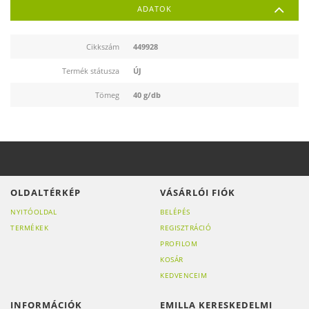
ADATOK
Cikkszám
449928
Termék státusza
ÚJ
Tömeg
40 g/db
OLDALTÉRKÉP
VÁSÁRLÓI FIÓK
NYITÓOLDAL
BELÉPÉS
TERMÉKEK
REGISZTRÁCIÓ
PROFILOM
KOSÁR
KEDVENCEIM
INFORMÁCIÓK
EMILLA KERESKEDELMI